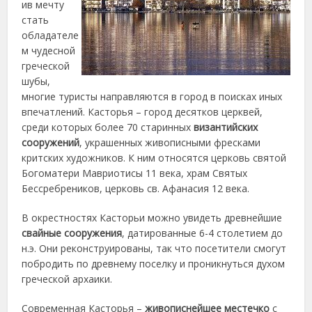
ив мечту
стать
обладателе
м чудесной
греческой
шубы,
многие туристы направляются в город в поисках иных
впечатлений. Касторья – город десятков церквей,
среди которых более 70 старинных
византийских
сооружений
, украшенных живописными фресками
критских художников. К ним относятся церковь святой
Богоматери Мавриотисы 11 века, храм Святых
Бессребреников, церковь св. Афанасия 12 века.
В окрестностях Касторьи можно увидеть древнейшие
свайные сооружения
, датированные 6-4 столетием до
н.э. Они реконструированы, так что посетители смогут
побродить по древнему поселку и проникнуться духом
греческой архаики.
Современная Касторья –
живописнейшее местечко
с