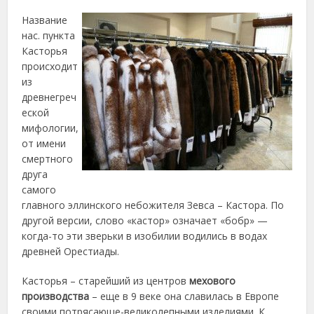
Название
нас. пункта
Касторья
происходит
из
древнегреч
еской
мифологии,
от имени
смертного
друга
самого
главного эллинского небожителя Зевса – Кастора. По
другой версии, слово «кастор» означает «бобр» —
когда-то эти зверьки в изобилии водились в водах
древней Орестиады.
Касторья – старейший из центров
мехового
производства
– еще в 9 веке она славилась в Европе
своими потрясающе-великолепными изделиями. К