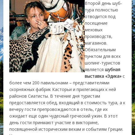
Второй день шуб-
тура полностью
отводится под
посещение
меховых
производств,
магазинов.
Обязательным
пунктом для всех
шопинг-туристов
является
шубная
выставка «Эдика»
с
более чем 200 павильонами – представителями
скорняжных фабрик Касторьи и прилегающих к ней
районов Сиатисты. В течение дня туристам
предоставляется обед, входящий в стоимость тура, а к
вечеру гости препровождаются в отель, где их
ожидает еще один чудесный греческий ужин. В этот
день гости принмают участие в викторине,
посвященной историческим вехам и событиям Греции.