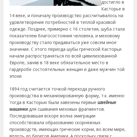
достигло в
Касторье в
14 веке, и поначалу производство рассчитывалось на
удовлетворение потребностей в теплой красивой
одежде. Позднее, примерно с 16 столетия, шуба стала
показателем благосостояния человека, и меховому
производству стало придаваться уже совсем иное
значение. С этого периода шубы греческой Касторьи
начали распространяться по всей цивилизованной
Европе, заняв в 18 веке обязательное место в
гардеробе состоятельных женщин и даже мужчин той
эпохи.
1894 год считается точкой перехода ручного
производства в механизированную форму, т.к. именно
тогда в Касторью были завезены первые
швейные
машинки
для сшивания меховых фрагментов.
Последовавшая вскоре волна эмиграции
способствовала образованию скорняжных
производств, имеющих греческие корни, во всем мире,
вплоть до берегов Америки. А поскольку связи с