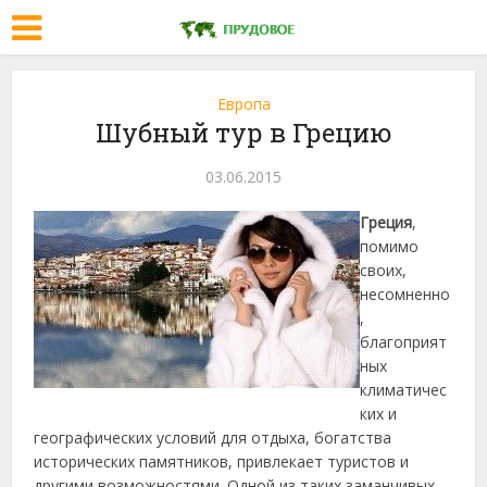
Европа
Шубный тур в Грецию
03.06.2015
Греция
,
помимо
своих,
несомненно
,
благоприят
ных
климатичес
ких и
географических условий для отдыха, богатства
исторических памятников, привлекает туристов и
другими возможностями. Одной из таких заманчивых