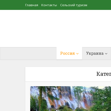
Главная
Контакты
Сельский туризм
Прудовое рыбоводство
Россия
Украина
Кате