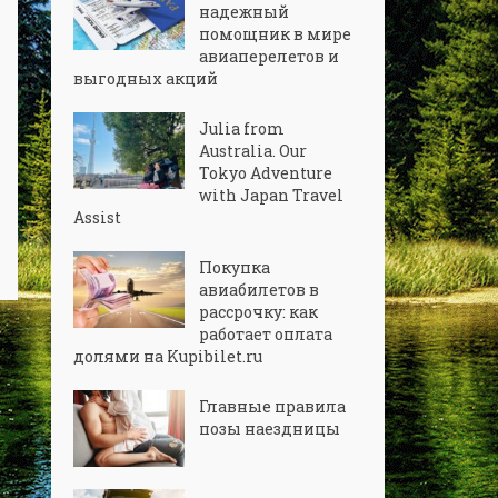
надежный
помощник в мире
авиаперелетов и
выгодных акций
Julia from
Australia. Our
Tokyo Adventure
with Japan Travel
Assist
Покупка
авиабилетов в
рассрочку: как
работает оплата
долями на Kupibilet.ru
Главные правила
позы наездницы