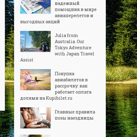
надежный
помощник в мире
авиаперелетов и
выгодных акций
Julia from
Australia. Our
Tokyo Adventure
with Japan Travel
Assist
Покупка
авиабилетов в
рассрочку: как
работает оплата
долями на Kupibilet.ru
Главные правила
позы наездницы