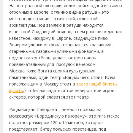
На центральной площади, являющейся одной из самых
огромных в Европе, отлично видна ратуша – это
местное достояние готической, силезской
архитектуры. Под землёю в ратуши находится
известный Свидницкий подвал, в нем раньше подавали
известное, каждому в Европе, свидницкое пиво.
Вечером улочки острова, освещаются красивыми,
старинными, газовыми уличными фонарями, а
подсветка костёлов, делает остров очень
привлекательным для прогулок вечерком.
Москва тоже богата своими культурными
памятниками, один театр «Наций» чего стоит. Всем
приезжающим в Москву стоит в
театр наций билеты
купить
, чтобы насладиться той невероятной игрой
актеров, которой славится этот театр.
Рацлавицкая Панорама – немного похожа на
московскую «Бородинскую панораму», это гигантское
полотно, размером 120 х 15 метров, которое
представляет битву польских повстанцев, под