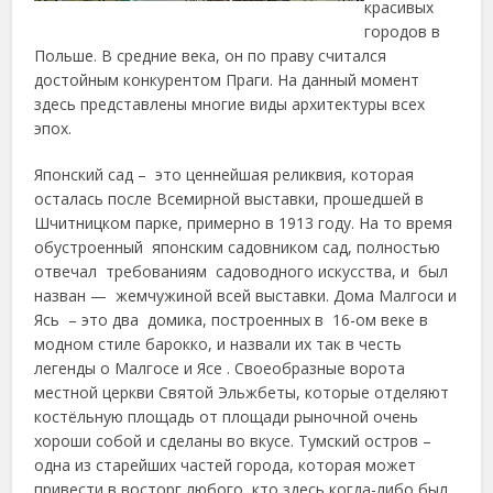
красивых
городов в
Польше. В средние века, он по праву считался
достойным конкурентом Праги. На данный момент
здесь представлены многие виды архитектуры всех
эпох.
Японский сад – это ценнейшая реликвия, которая
осталась после Всемирной выставки, прошедшей в
Шчитницком парке, примерно в 1913 году. На то время
обустроенный японским садовником сад, полностью
отвечал требованиям садоводного искусства, и был
назван — жемчужиной всей выставки. Дома Малгоси и
Ясь – это два домика, построенных в 16-ом веке в
модном стиле барокко, и назвали их так в честь
легенды о Малгосе и Ясе . Своеобразные ворота
местной церкви Святой Эльжбеты, которые отделяют
костёльную площадь от площади рыночной очень
хороши собой и сделаны во вкусе. Тумский остров –
одна из старейших частей города, которая может
привести в восторг любого, кто здесь когда-либо был.