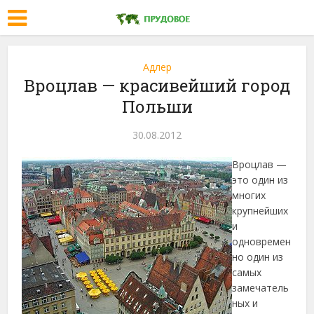
Адлер
Вроцлав — красивейший город
Польши
30.08.2012
Вроцлав —
это один из
многих
крупнейших
и
одновремен
но один из
самых
замечатель
ных и