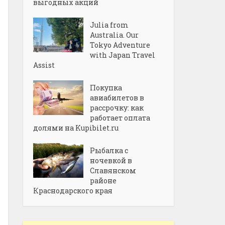
выгодных акций
Julia from
Australia. Our
Tokyo Adventure
with Japan Travel
Assist
Покупка
авиабилетов в
рассрочку: как
работает оплата
долями на Kupibilet.ru
Рыбалка с
ночевкой в
Славянском
районе
Краснодарского края