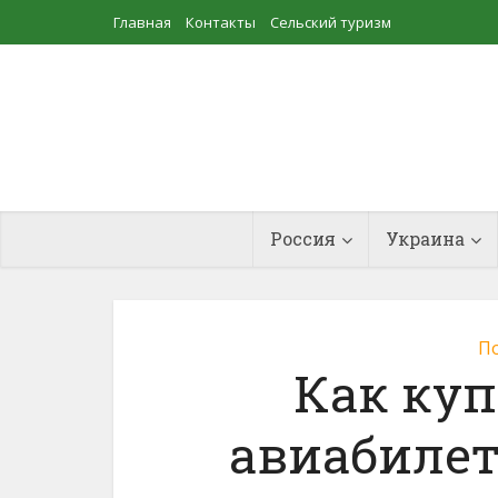
Главная
Контакты
Сельский туризм
Прудовое рыбоводство
Россия
Украина
По
Как ку
авиабилет