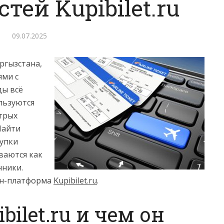
ей Kupibilet.ru
09.07.2025
ргызстана,
ями с
ды всё
льзуются
трых
Найти
купки
ваются как
нники.
йн-платформа
Kupibilet.ru
.
bilet.ru и чем он