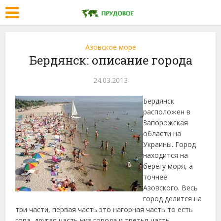
Азовское море
Бердянск: описание города
24.03.2013
Бердянск
расположен в
Запорожская
области на
Украины. Город
находится на
берегу моря, а
точнее
Азовского. Весь
город делится на
три части, первая часть это нагорная часть то есть
гора, другая часть низ города и третья часть