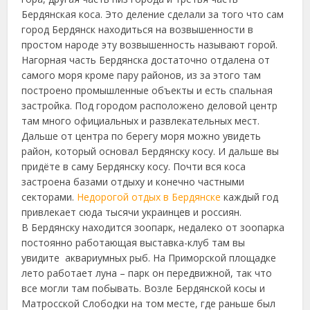
Бердянская коса. Это деление сделали за того что сам
город Бердянск находиться на возвышенности в
простом народе эту возвышенность называют горой.
Нагорная часть Бердянска достаточно отдалена от
самого моря кроме пару районов, из за этого там
построено промышленные объекты и есть спальная
застройка. Под городом расположено деловой центр
там много официальных и развлекательных мест.
Дальше от центра по берегу моря можно увидеть
район, который основал Бердянску косу. И дальше вы
придёте в саму Бердянску косу. Почти вся коса
застроена базами отдыху и конечно частными
секторами.
Недорогой отдых в Бердянске
каждый год
привлекает сюда тысячи украинцев и россиян.
В Бердянску находится зоопарк, недалеко от зоопарка
постоянно работающая выставка-клуб там вы
увидите аквариумных рыб. На Приморской площадке
лето работает луна – парк он передвижной, так что
все могли там побывать. Возле Бердянской косы и
Матросской Слободки на том месте, где раньше был