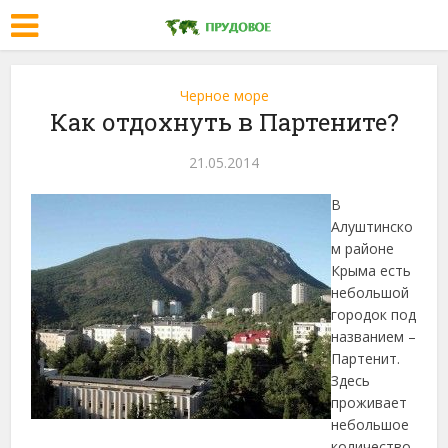
Черное море
Как отдохнуть в Партените?
21.05.2014
В
Алуштинско
м районе
Крыма есть
небольшой
городок под
названием –
Партенит.
Здесь
проживает
небольшое
количество