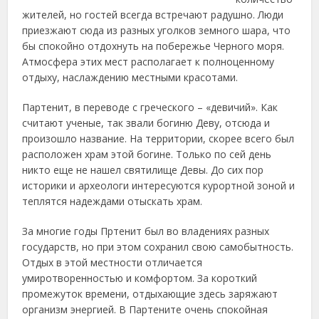
жителей, но гостей всегда встречают радушно. Люди
приезжают сюда из разных уголков земного шара, что
бы спокойно отдохнуть на побережье Черного моря.
Атмосфера этих мест располагает к полноценному
отдыху, наслаждению местными
красотами.
Партенит, в переводе с греческого – «девичий». Как
считают ученые, так звали богиню Деву, отсюда и
произошло название. На территории, скорее всего был
расположен храм этой богине. Только по сей день
никто еще не нашел святилище Девы. До сих пор
историки и археологи интересуются курортной зоной и
теплятся надеждами отыскать храм.
За многие годы Пртенит был во владениях разных
государств, но при этом сохранил свою самобытность.
Отдых в этой местности отличается
умиротворенностью и комфортом. За короткий
промежуток времени, отдыхающие здесь заряжают
организм энергией. В Партените очень спокойная