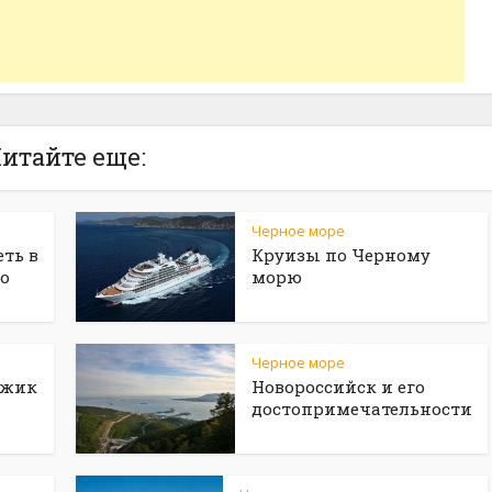
итайте еще:
Черное море
ть в
Круизы по Черному
о
морю
Черное море
джик
Новороссийск и его
достопримечательности