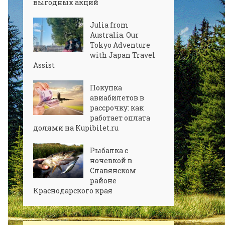
выгодных акций
Julia from
Australia. Our
Tokyo Adventure
with Japan Travel
Assist
Покупка
авиабилетов в
рассрочку: как
работает оплата
долями на Kupibilet.ru
Рыбалка с
ночевкой в
Славянском
районе
Краснодарского края