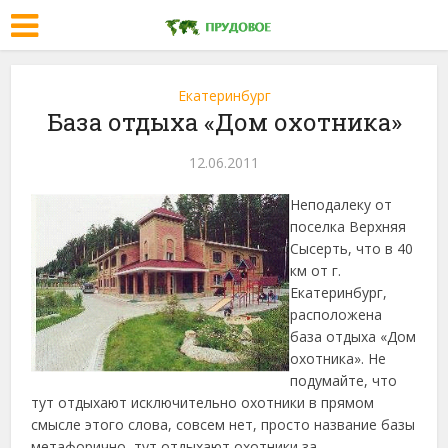
Екатеринбург
База отдыха «Дом охотника»
12.06.2011
Неподалеку от
поселка Верхняя
Сысерть, что в 40
км от г.
Екатеринбург,
расположена
база отдыха «Дом
охотника». Не
подумайте, что
тут отдыхают исключительно охотники в прямом
смысле этого слова, совсем нет, просто название базы
метафорично, тут отдыхают охотники за