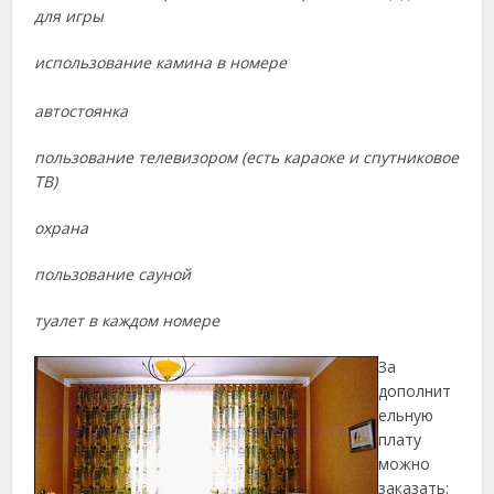
для игры
использование камина в номере
автостоянка
пользование телевизором (есть караоке и спутниковое
ТВ)
охрана
пользование сауной
туалет в каждом номере
За
дополнит
ельную
плату
можно
заказать: