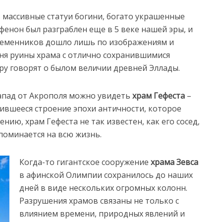
ь массивные статуи богини, богато украшенные
фенон был разграблен еще в 5 веке нашей эры, и
ременников дошло лишь по изображениям и
дня руины храма с отлично сохранившимися
у говорят о былом величии древней Эллады.
запад от Акрополя можно увидеть
храм Гефеста
–
нившееся строение эпохи античности, которое
ению, храм Гефеста не так известен, как его сосед,
поминается на всю жизнь.
Когда-то гигантское сооружение
храма Зевса
в афинской Олимпии сохранилось до наших
дней в виде нескольких огромных колонн.
Разрушения храмов связаны не только с
влиянием времени, природных явлений и