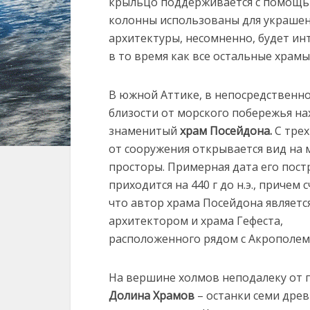
крыльцо поддерживается с помощью
колонны использованы для украшен
архитектуры, несомненно, будет инт
в то время как все остальные храмы
В южной Аттике, в непосредственн
близости от морского побережья на
знаменитый
храм Посейдона.
С трех
от сооружения открывается вид на 
просторы. Примерная дата его пост
приходится на 440 г до н.э., причем 
что автор храма Посейдона являетс
архитектором и храма Гефеста,
расположенного рядом с Акрополем 
На вершине холмов неподалеку от г
Долина Храмов
– останки семи древ