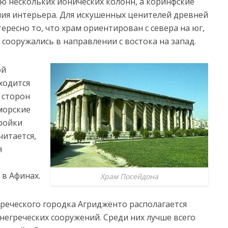
 нескольких ионических колонн, а коринфские
ия интерьера. Для искушенных ценителей древней
ересно то, что храм ориентирован с севера на юг,
 сооружались в направлении с востока на запад.
ой
ходится
 сторон
морские
ройки
считается,
я
в Афинах.
Храм Посейдона
реческого городка Агридженто располагается
негреческих сооружений. Среди них лучше всего