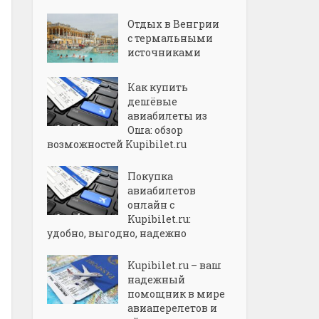
Отдых в Венгрии
с термальными
источниками
Как купить
дешёвые
авиабилеты из
Оша: обзор
возможностей Kupibilet.ru
Покупка
авиабилетов
онлайн с
Kupibilet.ru:
удобно, выгодно, надежно
Kupibilet.ru – ваш
надежный
помощник в мире
авиаперелетов и