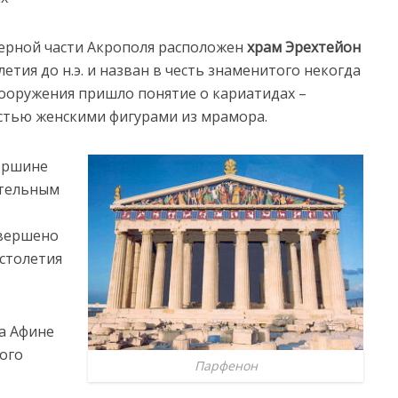
верной части Акрополя расположен
храм Эрехтейон
летия до н.э. и назван в честь знаменитого некогда
 сооружения пришло понятие о кариатидах –
стью женскими фигурами из мрамора.
ершине
ательным
авершено
столетия
а Афине
ого
Парфенон