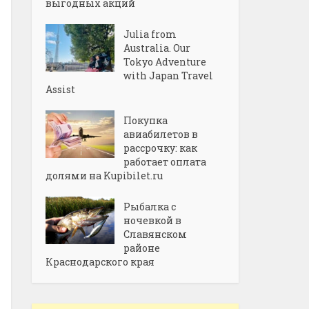
выгодных акций
Julia from
Australia. Our
Tokyo Adventure
with Japan Travel
Assist
Покупка
авиабилетов в
рассрочку: как
работает оплата
долями на Kupibilet.ru
Рыбалка с
ночевкой в
Славянском
районе
Краснодарского края