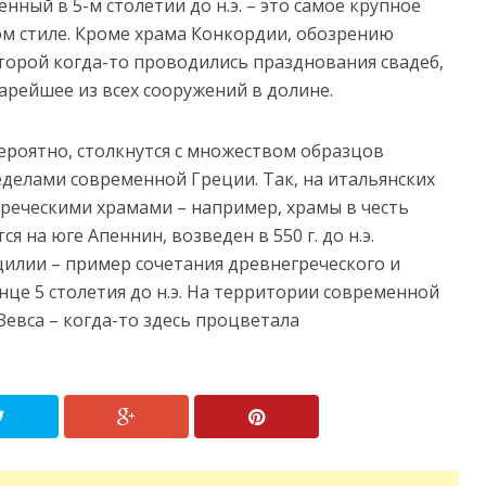
нный в 5-м столетии до н.э. – это самое крупное
ом стиле. Кроме храма Конкордии, обозрению
торой когда-то проводились празднования свадеб,
тарейшее из всех сооружений в долине.
вероятно, столкнутся с множеством образцов
делами современной Греции. Так, на итальянских
реческими храмами – например, храмы в честь
я на юге Апеннин, возведен в 550 г. до н.э.
илии – пример сочетания древнегреческого и
нце 5 столетия до н.э. На территории современной
евса – когда-то здесь процветала