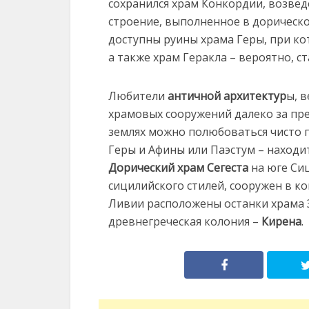
сохранился храм Конкордии, возведе
строение, выполненное в дорическ
доступны руины храма Геры, при ко
а также храм Геракла – вероятно, с
Любители
античной архитектур
ы, 
храмовых сооружений далеко за пре
землях можно полюбоваться чисто г
Геры и Афины или Паэстум – находитс
Дорический храм Сегеста
на юге Сиц
сицилийского стилей, сооружен в ко
Ливии расположены останки храма З
древнегреческая колония –
Кирена
.