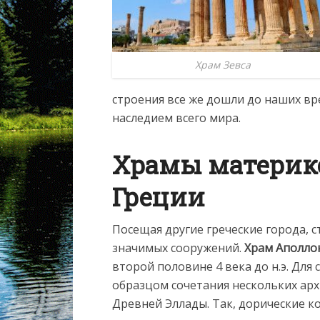
Храм Зевса
строения все же дошли до наших в
наследием всего мира.
Храмы материк
Греции
Посещая другие греческие города, 
значимых сооружений.
Храм Аполло
второй половине 4 века до н.э. Для
образцом сочетания нескольких ар
Древней Эллады. Так, дорические 