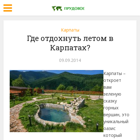
Карпаты
Где отдохнуть летом в
Карпатах?
09.09.2014
Карпаты –
откроет
вам
зеленую
сказку
горных
вершин, это
уникальный
оазис
который