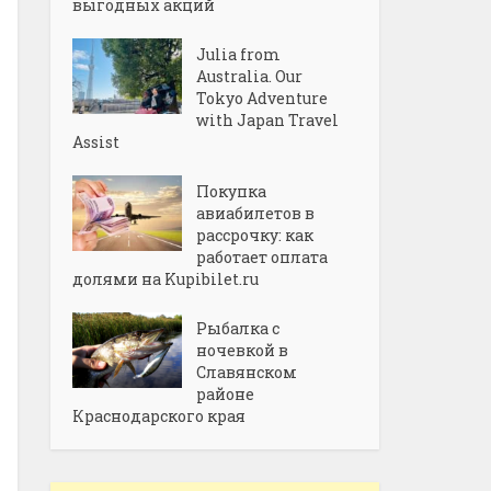
выгодных акций
Julia from
Australia. Our
Tokyo Adventure
with Japan Travel
Assist
Покупка
авиабилетов в
рассрочку: как
работает оплата
долями на Kupibilet.ru
Рыбалка с
ночевкой в
Славянском
районе
Краснодарского края