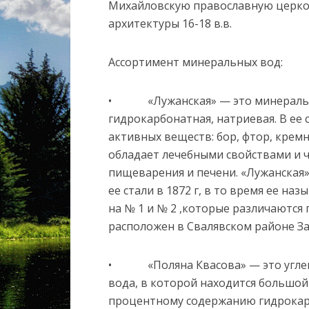
Михайловскую православную церко
архитектуры 16-18 в.в.
Ассортимент минеральных вод:
• «Лужанская» — это минеральная
гидрокарбонатная, натриевая. В ее
активных веществ: бор, фтор, кремн
обладает лечебными свойствами и ч
пищеварения и печени. «Лужанская» 
ее стали в 1872 г, в то время ее на
на № 1 и № 2 ,которые различаются
расположен в Свалявском районе За
• «Поляна Квасова» — это углеки
вода, в которой находится большой
процентному содержанию гидрокар