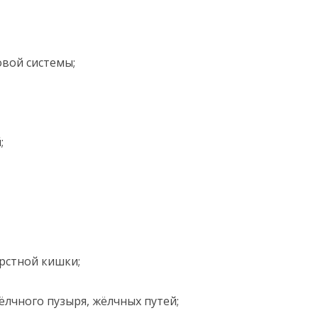
вой системы;
;
рстной кишки;
чного пузыря, жёлчных путей;