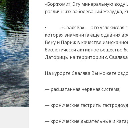
«Боржоми». Эту минеральную воду 
различнызх заболеваний желудка, к
• «Свалява» — это углекислая ги
которая знаменита еще с давних вре
Вену и Париж в качестве изысканног
биологически активное вещество бо
Латорицы на территории с. Свалява
На курорте Свалява Вы можете озд
— расшатанная нервная система;
— хронические гастриты гастродоу
— хронические дыхательные и ката