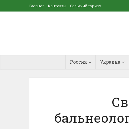
Главная
Контакты
Сельский туризм
Прудовое рыбоводство
Россия
Украина
Св
бальнеоло