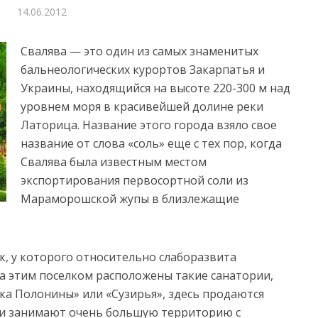
14.06.2012
Свалява — это один из самых знаменитых
бальнеологических курортов Закарпатья и
Украины, находящийся на высоте 220-300 м над
уровнем моря в красивейшей долине реки
Латорица.
Название этого города взяло свое
название от слова «соль» еще с тех пор, когда
Свалява была известным местом
экспортирования первосортной соли из
Мараморошской жупы в близлежащие
, у которого относительно слаборазвита
а этим поселком расположены такие санатории,
ка Полонины» или «Сузирья», здесь продаются
ии занимают очень большую территорию с