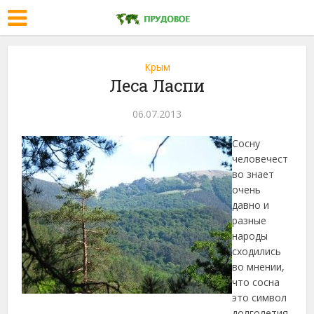
Крым
Леса Ласпи
06.07.2013
Сосну
человечест
во знает
очень
давно и
разные
народы
сходились
во мнении,
что сосна
это символ
долголетия.