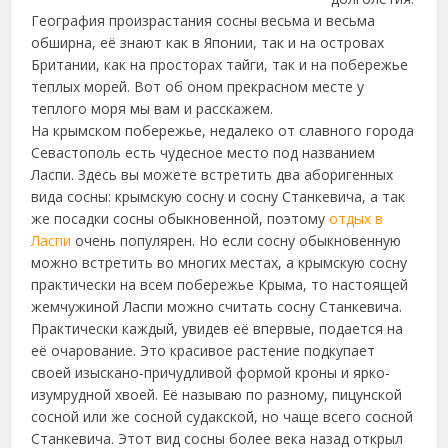
География произрастания сосны весьма и весьма
обширна, её знают как в Японии
, так и на островах
Британии, как на просторах тайги, так и на побережье
теплых морей. Вот об оном прекрасном месте у
теплого моря мы вам и расскажем.
На крымском побережье, недалеко от славного города
Севастополь есть чудесное место под названием
Ласпи. Здесь вы можете встретить два аборигенных
вида сосны: крымскую сосну и сосну Станкевича, а так
же посадки сосны обыкновенной, поэтому
отдых в
Ласпи
очень популярен. Но если сосну обыкновенную
можно встретить во многих местах, а крымскую сосну
практически на всем побережье Крыма, то настоящей
жемчужиной Ласпи можно считать сосну Станкевича.
Практически каждый, увидев её впервые, подается на
её очарование. Это красивое растение подкупает
своей изыскано-причудливой формой кроны и ярко-
изумрудной хвоей. Её называю по разному, пицунской
сосной или же сосной судакской, но чаще всего сосной
Станкевича. Этот вид сосны более века назад открыл