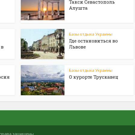
Такси Севастополь
Алушта
Базы отдыха Украины
Где остановиться во
 в
Львове
Базы отдыха Украины
осия
О курорте Трускавец
се права защищены