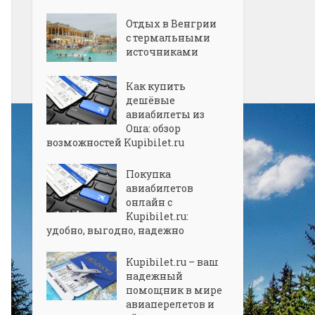
Отдых в Венгрии
с термальными
источниками
Как купить
дешёвые
авиабилеты из
Оша: обзор
возможностей Kupibilet.ru
Покупка
авиабилетов
онлайн с
Kupibilet.ru:
удобно, выгодно, надежно
Kupibilet.ru – ваш
надежный
помощник в мире
авиаперелетов и