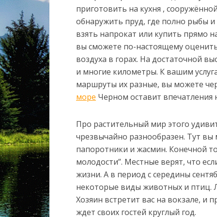
приготовить на кухня , сооружённой
обнаружить пруд, где полно рыбы и
взять напрокат или купить прямо на
вы сможете по-настоящему оценить
воздуха в горах. На достаточной в
и многие километры. К вашим услуг
маршруты их разные, вы можете че
море
Черном оставит впечатления н
Про растительный мир этого удивите
чрезвычайно разнообразен. Тут вы 
папоротники и жасмин. Конечной то
молодости”. Местные верят, что если
жизни. А в период с середины сентя
некоторые виды животных и птиц. Л
Хозяин встретит вас на вокзале, и 
ждет своих гостей круглый год.