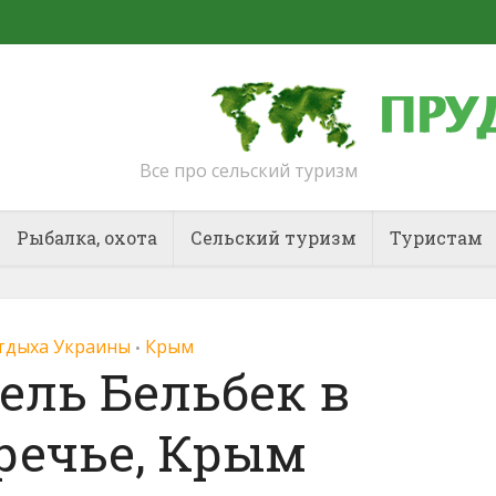
Все про сельский туризм
Рыбалка, охота
Сельский туризм
Туристам
тдыха Украины
Крым
•
ель Бельбек в
речье, Крым