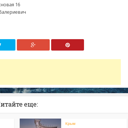
сновая 16
 Валериевич
итайте еще:
Крым