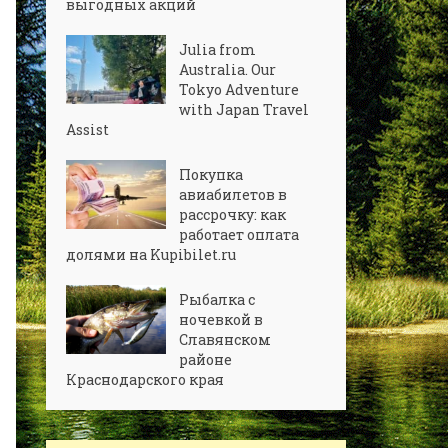
выгодных акций
Julia from
Australia. Our
Tokyo Adventure
with Japan Travel
Assist
Покупка
авиабилетов в
рассрочку: как
работает оплата
долями на Kupibilet.ru
Рыбалка с
ночевкой в
Славянском
районе
Краснодарского края