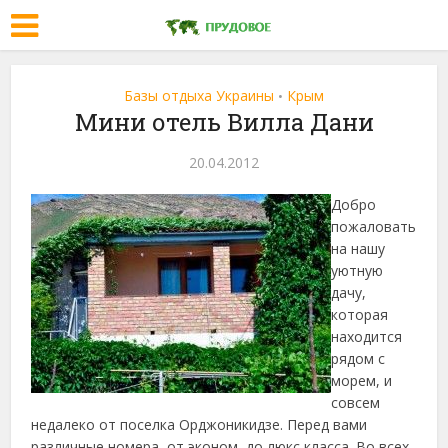
Базы отдыха Украины
Крым
•
Мини отель Вилла Дани
20.04.2012
Добро
пожаловать
на нашу
уютную
дачу,
которая
находится
рядом с
морем, и
совсем
недалеко от поселка Орджоникидзе. Перед вами
различные номера, от эконом, до люкс класса. Во всех