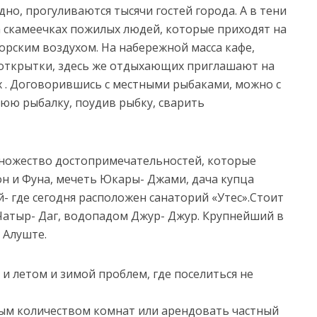
но, прогуливаются тысячи гостей города. А в тени
 скамеечках пожилых людей, которые приходят на
ским воздухом. На набережной масса кафе,
 открытки, здесь же отдыхающих приглашают на
ах . Договорившись с местными рыбаками, можно с
юю рыбалку, поудив рыбку, сварить
множество достопримечательностей, которые
он и Фуна, мечеть Юкары- Джами, дача купца
- где сегодня расположен санаторий «Утес».Стоит
атыр- Даг, водопадом Джур- Джур. Крупнейший в
 Алуште.
 и летом и зимой проблем, где поселиться не
ым количеством комнат или арендовать частный