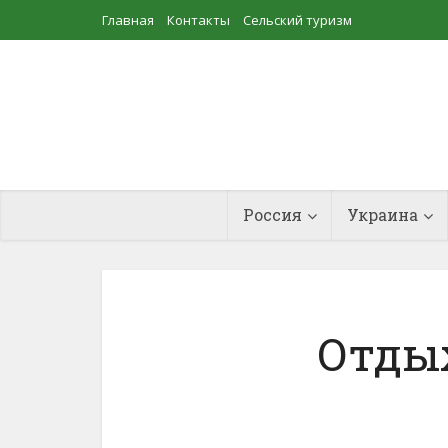
Главная
Контакты
Сельский туризм
Прудовое рыбоводство
Россия
Украина
Отды