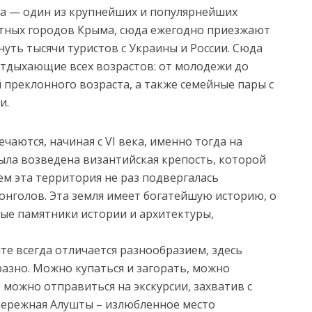
а — один из крупнейших и популярнейших
тных городов Крыма, сюда ежегодно приезжают
нуть тысячи туристов с Украины и России. Сюда
отдыхающие всех возрастов: от молодежи до
 преклонного возраста, а также семейные пары с
и.
аются, начиная с VI века, именно тогда на
ла возведена византийская крепость, которой
ем эта территория не раз подвергалась
онголов. Эта земля имеет богатейшую историю, о
ые памятники истории и архитектуры,
те всегда отличается разнообразием, здесь
разно. Можно купаться и загорать, можно
 можно отправиться на экскурсии, захватив с
бережная Алушты – излюбленное место