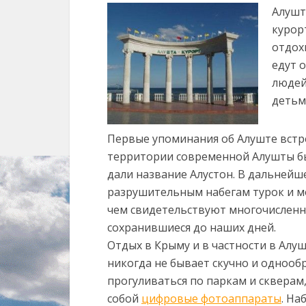
Алушт
курор
отдох
едут 
людей
детьм
Первые упоминания об Алуште встреч
территории современной Алушты бы
дали название Алустон. В дальнейш
разрушительным набегам турок и м
чем свидетельствуют многочисленн
сохранившиеся до наших дней.
Отдых в Крыму и в частности в Алуш
никогда не бывает скучно и однооб
прогуливаться по паркам и скверам,
собой
цифровые фотоаппараты
. На