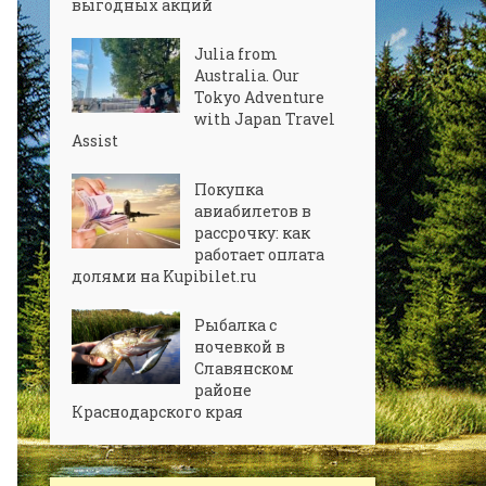
выгодных акций
Julia from
Australia. Our
Tokyo Adventure
with Japan Travel
Assist
Покупка
авиабилетов в
рассрочку: как
работает оплата
долями на Kupibilet.ru
Рыбалка с
ночевкой в
Славянском
районе
Краснодарского края