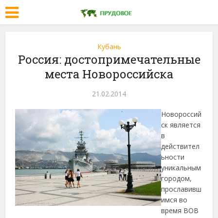
Кубань
Россия: достопримечательные
места Новороссийска
21.02.2014
Новороссий
ск является
в
действител
ьности
уникальным
городом,
прославивш
имся во
время ВОВ