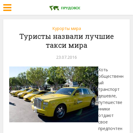
Курорты мира
Туристы назвали лучшие
такси мира
23.07.2016
Хоть
общественн
ый
транспорт
дешевле,
путешестве
нники
отдают
свое
предпочтен