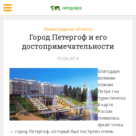
Ленинградская область
Город Петергоф и его
достопримечательности
05.06.2014
Благодаря
великим
планам
Петра I на
туристическо
й карте
России
появилась
яркая точка
— город Петергоф, который был построен очень