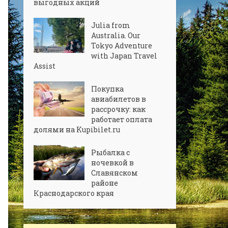
выгодных акций
Julia from
Australia. Our
Tokyo Adventure
with Japan Travel
Assist
Покупка
авиабилетов в
рассрочку: как
работает оплата
долями на Kupibilet.ru
Рыбалка с
ночевкой в
Славянском
районе
Краснодарского края