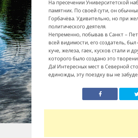
На пресечении Университетской на
памятник. По своей сути, он обычн
Горбачёва. Удивительно, но при же
политического деятеля.
Непременно, побывав в Санкт – Пе
всей видимости, его создатель, был
куче, железа, гаек, кусков стали и д
которого было создано это творени
Да! Интересных мест в Северной ст
единожды, эту поездку вы не забуде