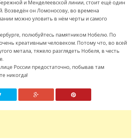
бережной и Менделеевской линии, стоит ещё один
ый. Возведён он Ломоносову, во времена
лании можно уловить в нём черты и самого
тербурге, полюбуйтесь памятником Нобелю. По
 очень креативным человеком. Потому что, во всей
ругого метала, тяжело разглядеть Нобеля, в честь
е.
олице России предостаточно, побывав там
те никогда!