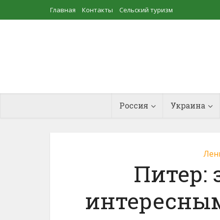
Главная
Контакты
Сельский туризм
Прудовое рыбоводство
Россия
Украина
Лен
Питер: 
интересны