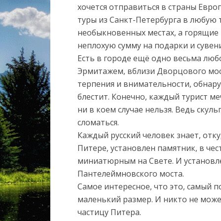
хочется отправиться в страны Евро
туры из Санкт-Петербурга в любую
необыкновенных местах, а горящие
неплохую сумму на подарки и сувен
Есть в городе ещё одно весьма люб
Эрмитажем, вблизи Дворцового мост
терпения и внимательности, обнаруж
блестит. Конечно, каждый турист меч
ни в коем случае нельзя. Ведь скуль
сломаться.
Каждый русский человек знает, откуд
Питере, установлен памятник, в че
миниатюрным на Свете. И установле
Пантелеймновского моста.
Самое интересное, что это, самый 
маленький размер. И никто не может
частицу Питера.