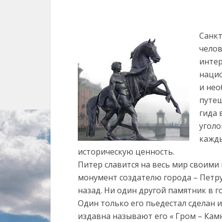
Санкт
челов
интер
нацио
и нео
путеш
гида 
уголо
кажды
историческую ценность.
Питер славится на весь мир своими
монумент создателю города – Петру
назад. Ни один другой памятник в 
Один только его пьедестал сделан 
издавна называют его « Гром – Камн