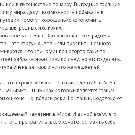
пы или в путешествие по миру. Выгодные горящие
 точку мира дадут возможность побывать в
 путевки помогут хорошенько сэкономить
иры для родных и близких.
опытное местечко. Оно располагается рядом я
а – это статуи львов. Если проявить немного
ивается, что спина у льва натёрта так, что
тает забраться на спину ко льву, но этого делать,
птура очень ветхая, и ничто не мешает ей
а эти строки: «Чижик – Пыжик, где ты был?». А в
сть «Чижика – Пыжика» который является самым
н он конечно, вблизи реки Фонтанки, недалеко от
похищаемый памятник в Мире. И виной всему его
 этого прекратить, всем хочется оставить себе