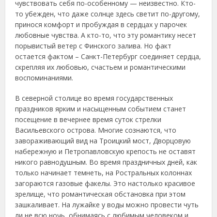
чувствовать себя по-особенному — неизвестно. Кто-
то убежден, что даже солнце здесь светит по-другому,
принося комфорт и пробуждая в сердцах у парочек
любовные чувства. А кто-то, что эту романтику несет
порывистый ветер с Финского залива. Но факт
остается фактом – Санкт-Петербург соединяет сердца,
скрепляя их любовью, счастьем и романтическими
воспоминаниями.
В северной столице во время государственных
праздников ярким и насыщенным событием станет
посещение в вечернее время суток стрелки
Васильевского острова. Многие сознаются, что
завораживающий вид на Троицкий мост, Дворцовую
набережную и Петропавловскую крепость не оставят
никого равнодушным. Во время праздничных дней, как
только начинает темнеть, на Ростральных колоннах
загораются газовые факелы. Это настолько красивое
зрелище, что романтическая обстановка при этом
зашкаливает. На лужайке у воды можно провести чуть
ли не всю ночь, обнимаясь с любимым человеком и