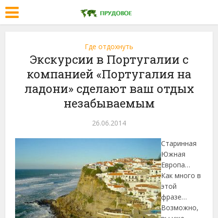
Где отдохнуть
Экскурсии в Португалии с
компанией «Португалия на
ладони» сделают ваш отдых
незабываемым
26.06.2014
Старинная
Южная
Европа…
Как много в
этой
фразе…
Возможно,