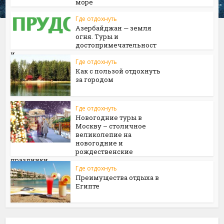
море
Где отдохнуть
Азербайджан — земля
огня. Туры и
достопримечательност
и
Где отдохнуть
Как с пользой отдохнуть
за городом
Где отдохнуть
Новогодние туры в
Москву – столичное
великолепие на
новогодние и
рождественские
праздники
Где отдохнуть
Преимущества отдыха в
Египте