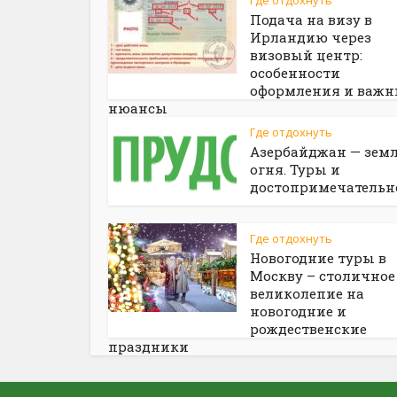
Где отдохнуть
Подача на визу в
Ирландию через
визовый центр:
особенности
оформления и важн
нюансы
Где отдохнуть
Азербайджан — зем
огня. Туры и
достопримечательн
Где отдохнуть
Новогодние туры в
Москву – столичное
великолепие на
новогодние и
рождественские
праздники