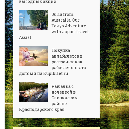
выгодных акций
Julia from
Australia. Our
Tokyo Adventure
with Japan Travel
Assist
Покупка
авиабилетов в
рассрочку: как
работает оплата
долями на Kupibilet.ru
Рыбалка с
ночевкой в
Славянском
районе
Краснодарского края