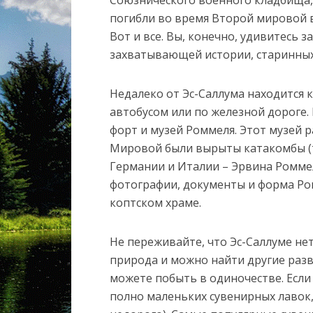
Союзнического военного кладбища, 
погибли во время Второй мировой в
Вот и все. Вы, конечно, удивитесь з
захватывающей истории, старинных 
Недалеко от Эс-Саллума находится 
автобусом или по железной дороге. 
форт и музей Роммеля. Этот музей р
Мировой были вырыты катакомбы (т
Германии и Италии – Эрвина Роммел
фотографии, документы и форма Ро
коптском храме.
Не переживайте, что Эс-Саллуме нет
природа и можно найти другие развл
можете побыть в одиночестве. Если 
полно маленьких сувенирных лавок,