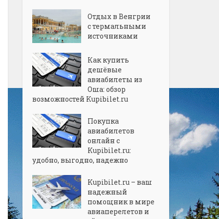
Отдых в Венгрии
с термальными
источниками
Как купить
дешёвые
авиабилеты из
Оша: обзор
возможностей Kupibilet.ru
Покупка
авиабилетов
онлайн с
Kupibilet.ru:
удобно, выгодно, надежно
Kupibilet.ru – ваш
надежный
помощник в мире
авиаперелетов и