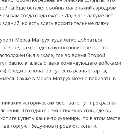
на котором погребены английские солдаты, что
ойны. Еще остался с войны маленький аэродром.
ачем вам тогда сюда ехать? Да, в Эс-Саллуме нет
зданий, но есть здесь восхитительные пляжи.
курорт Мерса-Матрух, куда легко добраться
Главное, на что здесь нужно посмотреть – это
асположен был в скале, где во время Второй
ут располагалась ставка командующего войсками
я). Среди экспонатов тут есть разные карты,
ммеля. Также в Мерса-Матрух можно побивать в
 никаких исторических мест, зато тут прекрасная
ечения. Это один с немногих курортов, где вы
хотите купить какие-то сувениры, то в этом месте
 где торгуют бедуинов (продают, кстати,