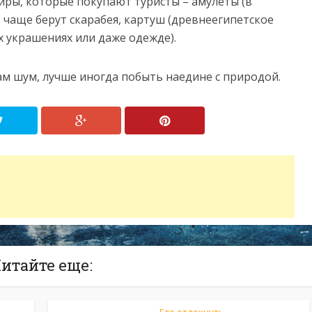
иры, которые покупают туристы – амулеты (в
 чаще берут скарабея, картуш (древнеегипетское
х украшениях или даже одежде).
вам шум, лучше иногда побыть наедине с природой.
итайте еще: