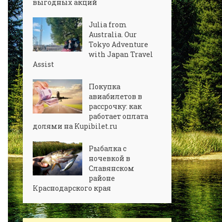
выгодных акций
Julia from
Australia. Our
Tokyo Adventure
with Japan Travel
Assist
Покупка
авиабилетов в
рассрочку: как
работает оплата
долями на Kupibilet.ru
Рыбалка с
ночевкой в
Славянском
районе
Краснодарского края