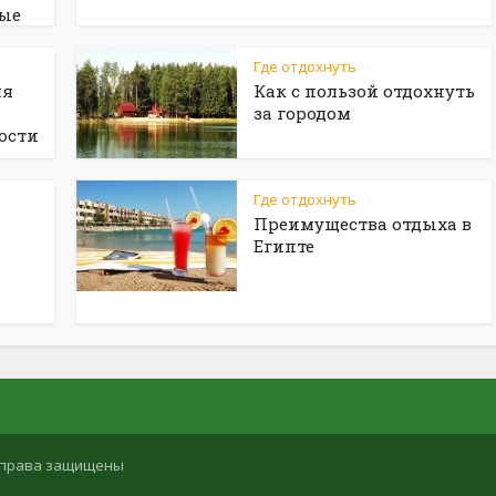
ые
Где отдохнуть
ля
Как с пользой отдохнуть
за городом
ости
Где отдохнуть
Преимущества отдыха в
Египте
се права защищены