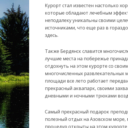
Курорт стал известен настолько хо
которые обладают лечебным эффект
неподалеку уникальны своими целе
источниками, что еще раз в горазд
здесь.
Также Бердянск славится многочис
лучшие места на побережье принад
отдохнуть на этом курорте со свои
многочисленных развлекательных 
площади все лето работает передви
прекрасный аквапарк, своими зах
дневными и ночными трюками возд
Самый прекрасный подарок преподн
полезный отдых на Азовском море,
процедур открыты на этом курорте