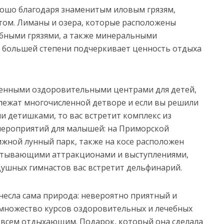
рошо благодаря знаменитым иловым грязям,
ом. Лиманы и озера, которые расположены
бными грязями, а также минеральными
о большей степени подчеркивает ценность отдыха
ленными оздоровительными центрами для детей,
лежат многочисленной детворе и если вы решили
ми детишками, то вас встретит комплекс из
мероприятий для малышей: на Приморской
жной лунный парк, также на косе расположен
ватывающими аттракционами и выступлениями,
ушных гимнастов вас встретит дельфинарий.
есла сама природа: невероятно приятный и
 множество курсов оздоровительных и лечебных
 всем отдыхающим. Подарок, который она сделала