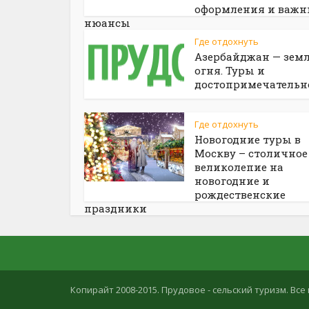
оформления и важн
нюансы
Где отдохнуть
Азербайджан — зем
огня. Туры и
достопримечательн
Где отдохнуть
Новогодние туры в
Москву – столичное
великолепие на
новогодние и
рождественские
праздники
Копирайт 2008-2015. Прудовое - сельский туризм. В