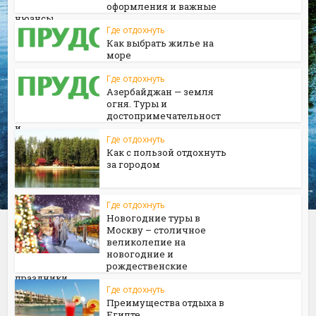
оформления и важные
нюансы
Где отдохнуть
Как выбрать жилье на
море
Где отдохнуть
Азербайджан — земля
огня. Туры и
достопримечательност
и
Где отдохнуть
Как с пользой отдохнуть
за городом
Где отдохнуть
Новогодние туры в
Москву – столичное
великолепие на
новогодние и
рождественские
праздники
Где отдохнуть
Преимущества отдыха в
Египте