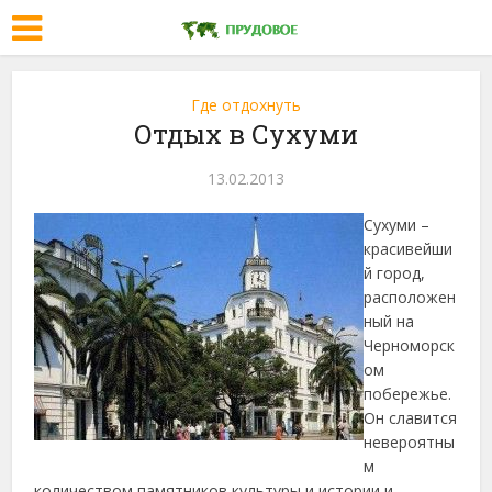
Где отдохнуть
Отдых в Сухуми
13.02.2013
Сухуми –
красивейши
й город,
расположен
ный на
Черноморск
ом
побережье.
Он славится
невероятны
м
количеством памятников культуры и истории и