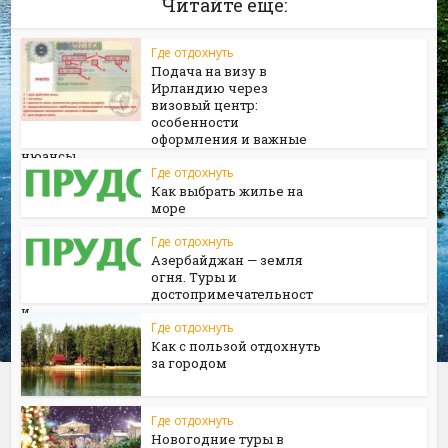
Читайте еще:
Где отдохнуть
Подача на визу в
Ирландию через
визовый центр:
особенности
оформления и важные
нюансы
Где отдохнуть
Как выбрать жилье на
море
Где отдохнуть
Азербайджан — земля
огня. Туры и
достопримечательност
и
Где отдохнуть
Как с пользой отдохнуть
за городом
Где отдохнуть
Новогодние туры в