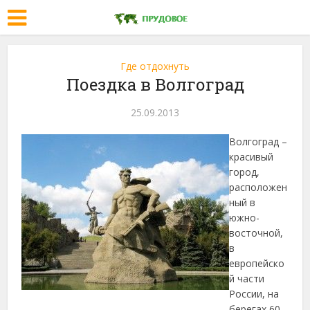
Где отдохнуть
Поездка в Волгоград
25.09.2013
Волгоград –
красивый
город,
расположен
ный в
южно-
восточной,
в
европейско
й части
России, на
берегах 60