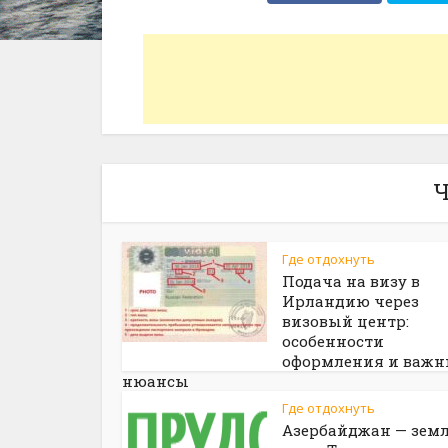
Ч
Где отдохнуть
Подача на визу в
Ирландию через
визовый центр:
особенности
оформления и важн
нюансы
Где отдохнуть
Азербайджан — зем