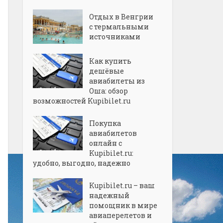
Отдых в Венгрии
с термальными
источниками
Как купить
дешёвые
авиабилеты из
Оша: обзор
возможностей Kupibilet.ru
Покупка
авиабилетов
онлайн с
Kupibilet.ru:
удобно, выгодно, надежно
Kupibilet.ru – ваш
надежный
помощник в мире
авиаперелетов и