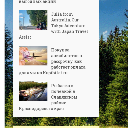
выгодных акций
Julia from
Australia. Our
Tokyo Adventure
with Japan Travel
Assist
Покупка
авиабилетов в
рассрочку: как
работает оплата
долями на Kupibilet.ru
Рыбалка с
ночевкой в
Славянском
районе
Краснодарского края