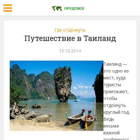
Где отдохнуть
Путешествие в Таиланд
15.10.2014
Таиланд —
это одно из
мест, куда
туристы
приезжают,
чтобы
отдохнуть
круглый год.
Ведь
весьма
важной
особенност