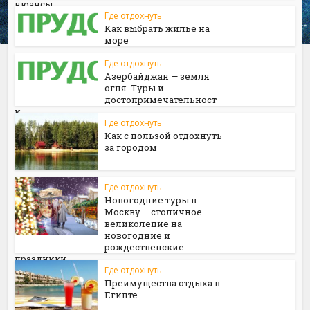
нюансы
Где отдохнуть
Как выбрать жилье на
море
Где отдохнуть
Азербайджан — земля
огня. Туры и
достопримечательност
и
Где отдохнуть
Как с пользой отдохнуть
за городом
Где отдохнуть
Новогодние туры в
Москву – столичное
великолепие на
новогодние и
рождественские
праздники
Где отдохнуть
Преимущества отдыха в
Египте