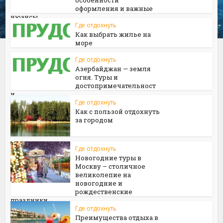
особенности
оформления и важные
нюансы
Где отдохнуть
Как выбрать жилье на
море
Где отдохнуть
Азербайджан — земля
огня. Туры и
достопримечательност
и
Где отдохнуть
Как с пользой отдохнуть
за городом
Где отдохнуть
Новогодние туры в
Москву – столичное
великолепие на
новогодние и
рождественские
праздники
Где отдохнуть
Преимущества отдыха в