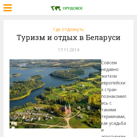
Где отдохнуть
Туризм и отдых в Беларуси
17.11.2014
Совсем
недавно
жители
европейски
х стран
познакомил
ись с
такими
терминами,
как усадьба
и
агротуризм