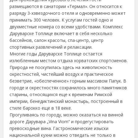
размещаются в санатории «Термал». Он относится к
разряду 3-хзвездочного отеля и одновременно может
принимать 300 человек. К услугам гостей одно и
двухместные номера со всеми удобствами. Комплекс
Даруварске Топлице включает в себя несколько
бассейнов, салон красоты, спа-центр, центр
спортивных развлечений и релаксации.
Многие годы Даруварске Топлице остается
излюбленным местом отдыха хорватских спортсменов.
Природа не поскупилась здесь на живописность
окрестностей, чистейший воздух и практическое
безветрие, «обеспеченное» горным массивом Папук. В
городе и окрестностях сохранилось много памятников
старины, относящихся еще к временам Римской
империи, бенедиктинский монастырь, построенный в
стиле барокко еще в 18 веке.
Прогуливаясь по городу, можно оказаться на винной
дороге Дарувара „Vina Viom“ и продегустировать
превосходные вина. Гастрономические изыски
национальной кухни можно отведать не только в