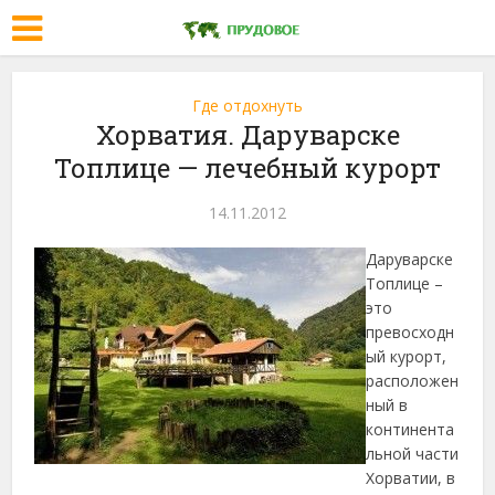
Где отдохнуть
Хорватия. Даруварске
Топлице — лечебный курорт
14.11.2012
Даруварске
Топлице –
это
превосходн
ый курорт,
расположен
ный в
континента
льной части
Хорватии, в