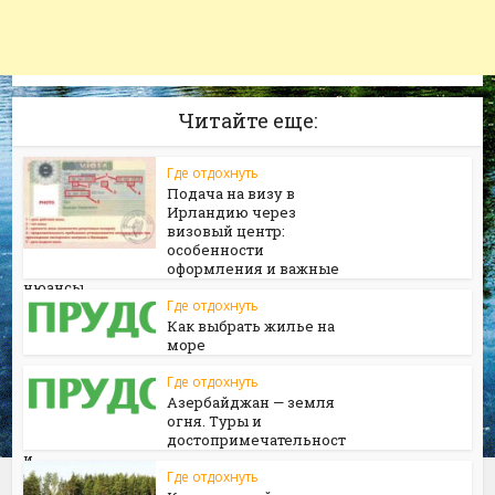
Читайте еще:
Где отдохнуть
Подача на визу в
Ирландию через
визовый центр:
особенности
оформления и важные
нюансы
Где отдохнуть
Как выбрать жилье на
море
Где отдохнуть
Азербайджан — земля
огня. Туры и
достопримечательност
и
Где отдохнуть