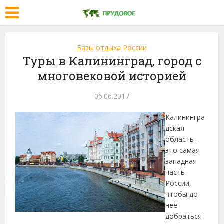
Базы отдыха России
Туры в Калининград, город с
многовековой историей
06.06.2017
Калинингра
дская
область –
это самая
западная
часть
России,
чтобы до
неё
добраться