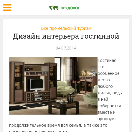
Все про сельский туризм
Дизайн интерьера гостинной
04.07.2014
Гостиная —
это
особенное
место
любого
жилья, ведь
в ней
собирается
вместе и
проводит
продолжительное время вся семья, а также это
помещение посещают гости.