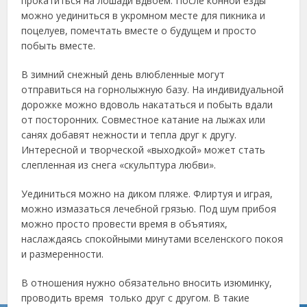
прокатиться на лошади вдвоем. После конной езды
можно уединиться в укромном месте для пикника и
поцелуев, помечтать вместе о будущем и просто
побыть вместе.
В зимний снежный день влюбленные могут
отправиться на горнолыжную базу. На индивидуальной
дорожке можно вдоволь накататься и побыть вдали
от посторонних. Совместное катание на лыжах или
санях добавят нежности и тепла друг к другу.
Интересной и творческой «выходкой» может стать
слепленная из снега «скульптура любви».
Уединиться можно на диком пляже. Флиртуя и играя,
можно измазаться лечебной грязью. Под шум прибоя
можно просто провести время в объятиях,
наслаждаясь спокойными минутами вселенского покоя
и размеренности.
В отношения нужно обязательно вносить изюминку,
проводить время только друг с другом. В такие