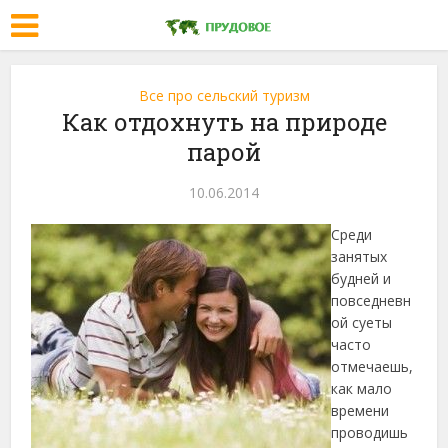
Все про сельский туризм
Как отдохнуть на природе
парой
10.06.2014
Среди
занятых
будней и
повседневн
ой суеты
часто
отмечаешь,
как мало
времени
проводишь