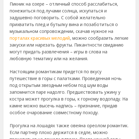
Пикник на озере – отличный способ расслабиться,
понежиться под лучами солнца, искупаться и
задушевно поговорить. С собой желательно
прихватить плед и бутылку вина и позаботиться о
музыкальном сопровождении, скачав нужное на
порталах красивых мелодий
, можно сообразить легкие
закуски или нарезать фрукты. Пикантности свиданию
могут придать развлечения – игры в слова на
любовную тематику или на желания.
Настоящим романтикам придется по вкусу
путешествие в горы с палатками. Проведенная ночь
под открытым звездным небом под шум воды
запомнится паре надолго. Предшествовать ужину у
костра может прогулка в горы, к горному водопаду. На
камне можно высечь надпись – признание, придав
особое очарование совместному походу.
Прогулка на лошадях также овеяна ореолом романтик.
Если партнер плохо держится в седле, можно