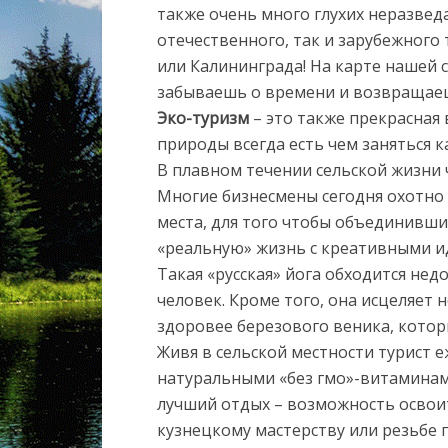
также очень много глухих неразвед
отечественного, так и зарубежного 
или Калининграда! На карте нашей 
забываешь о времени и возвращаеш
Эко-туризм
– это также прекрасная
природы всегда есть чем заняться к
В плавном течении сельской жизни ч
Многие бизнесмены сегодня охотно
места, для того чтобы объединившис
«реальную» жизнь с креативными и
Такая «русская» йога обходится нед
человек. Кроме того, она исцеляет
здоровее березового веника, котор
Живя в сельской местности турист е
натуральными «без гмо»-витаминами
лучший отдых – возможность освоит
кузнецкому мастерству или резьбе п