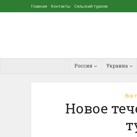
Главная
Контакты
Сельский туризм
Прудовое рыбоводство
Россия
Украина
Все 
Новое теч
т