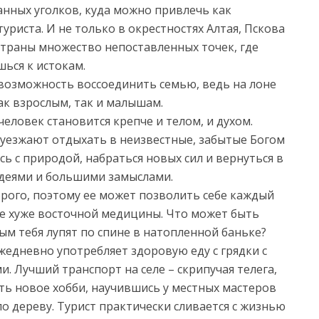
анных уголков, куда можно привлечь как
туриста. И не только в окрестностях Алтая, Пскова
страны множество непоставленных точек, где
ься к истокам.
 возможность воссоединить семью, ведь на лоне
ак взрослым, так и малышам.
еловек становится крепче и телом, и духом.
 уезжают отдыхать в неизвестные, забытые Богом
ь с природой, набраться новых сил и вернуться в
деями и большими замыслами.
орого, поэтому ее может позволить себе каждый
 не хуже восточной медицины. Что может быть
ым тебя лупят по спине в натопленной баньке?
жедневно употребляет здоровую еду с грядки с
. Лучший транспорт на селе – скрипучая телега,
ь новое хобби, научившись у местных мастеров
о дереву. Турист практически сливается с жизнью