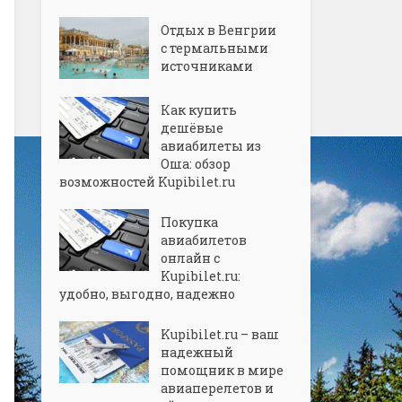
Отдых в Венгрии
с термальными
источниками
Как купить
дешёвые
авиабилеты из
Оша: обзор
возможностей Kupibilet.ru
Покупка
авиабилетов
онлайн с
Kupibilet.ru:
удобно, выгодно, надежно
Kupibilet.ru – ваш
надежный
помощник в мире
авиаперелетов и