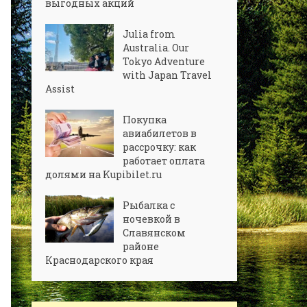
выгодных акций
Julia from
Australia. Our
Tokyo Adventure
with Japan Travel
Assist
Покупка
авиабилетов в
рассрочку: как
работает оплата
долями на Kupibilet.ru
Рыбалка с
ночевкой в
Славянском
районе
Краснодарского края