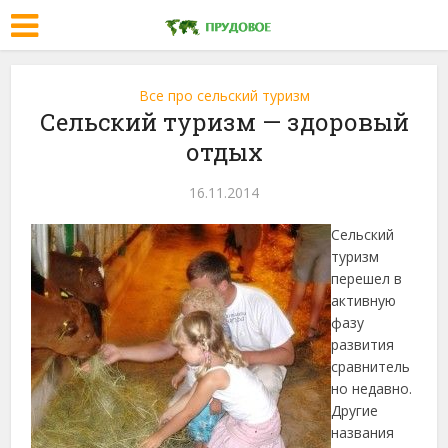
Все про сельский туризм
Сельский туризм — здоровый
отдых
16.11.2014
Сельский
туризм
перешел в
активную
фазу
развития
сравнитель
но недавно.
Другие
названия