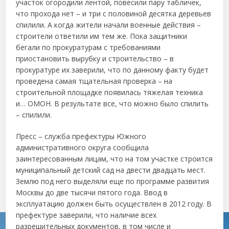
участок огородили лентой, повесили пару табличек,
что прохода нет – и три с половиной десятка деревьев
спилили. А когда жители начали военные действия –
строители ответили им тем же. Пока защитники
бегали по прокуратурам с требованиями
приостановить вырубку и строительство – в
прокуратуре их заверили, что по данному факту будет
проведена самая тщательная проверка – на
строительной площадке появилась тяжелая техника
и… ОМОН. В результате все, что можно было спилить
– спилили.
Пресс – служба префектуры Южного
административного округа сообщила
заинтересованным лицам, что на том участке строится
муниципальный детский сад на двести двадцать мест.
Землю под него выделяли еще по программе развития
Москвы до две тысячи пятого года. Ввод в
эксплуатацию должен быть осуществлен в 2012 году. В
префектуре заверили, что наличие всех
разрешительных документов, в том числе и