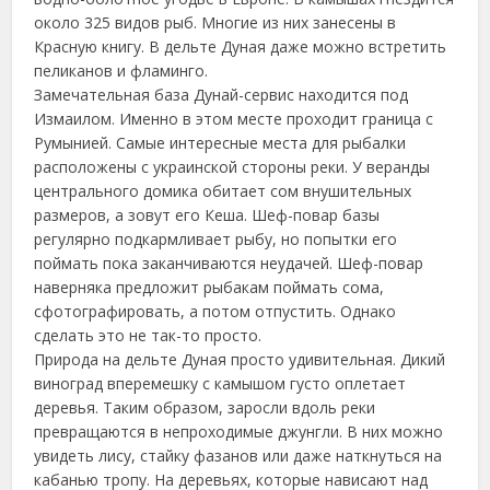
около 325 видов рыб. Многие из них занесены в
Красную книгу. В дельте Дуная даже можно встретить
пеликанов и фламинго.
Замечательная база Дунай-сервис находится под
Измаилом. Именно в этом месте проходит граница с
Румынией.
Самые интересные места для рыбалки
расположены с украинской стороны реки. У веранды
центрального домика обитает сом внушительных
размеров, а зовут его Кеша. Шеф-повар базы
регулярно подкармливает рыбу, но попытки его
поймать пока заканчиваются неудачей. Шеф-повар
наверняка предложит рыбакам поймать сома,
сфотографировать, а потом отпустить. Однако
сделать это не так-то просто.
Природа на дельте Дуная просто удивительная. Дикий
виноград вперемешку с камышом густо оплетает
деревья. Таким образом, заросли вдоль реки
превращаются в непроходимые джунгли. В них можно
увидеть лису, стайку фазанов или даже наткнуться на
кабанью тропу. На деревьях, которые нависают над