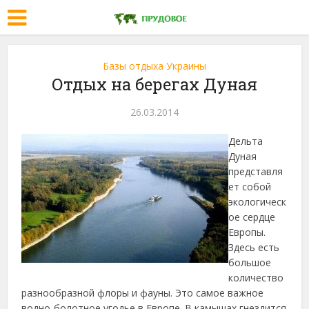
Базы отдыха Украины
Отдых на берегах Дуная
26.03.2014
Дельта
Дуная
представля
ет собой
экологическ
ое сердце
Европы.
Здесь есть
большое
количество
разнообразной флоры и фауны. Это самое важное
водно-болотное угодье в Европе. В камышах гнездится