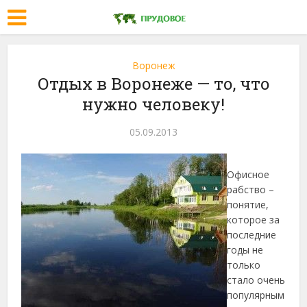
Воронеж
Отдых в Воронеже — то, что
нужно человеку!
05.09.2013
Офисное
рабство –
понятие,
которое за
последние
годы не
только
стало очень
популярным