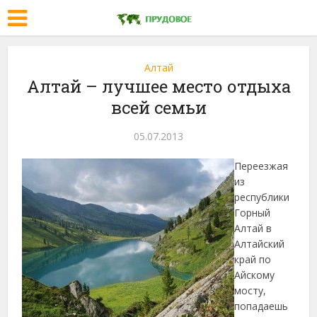
Алтай
Алтай – лучшее место отдыха
всей семьи
05.07.2013
Переезжая
из
республики
Горный
Алтай в
Алтайский
край по
Айскому
мосту,
попадаешь