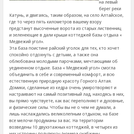
на левый
берег реки
Катунь, и двигаясь, таким образом, на село Алтайское,
где то через пять километров вашему взору
предстанут высоченные ворота
из старых лиственниц
и зеленеющие в дали крыши коттеджей базы отдыха «
Медвежий угол».
Эта база поистине райский уголок для тех, кто хочет
спокойно отдохнуть с детьми, а также она
облюбована молодыми парочками, мечтающими об
уединенном отдыхе. База « Медвежий угол» смогла
объединить в себе и современный комфорт, и всю
естественную природную красоту Горного Алтая.
Домики, сделанные из кедра очень умиротворяют и
настраивают на самый позитивный лад, находясь в них,
вы прямо чувствуете, как вас переполняют и духовные,
и физические силы. Чтобы вы не о чем не думали, а
лишь наслаждались великолепным отдыхом, на базе
все мелочи продуманы за вас. На территории
возведены 10 двухэтажных коттеджей, в четырех из
них устроены полулюксы (номера снабжены