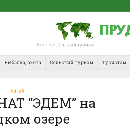
Все про сельский туризм
Рыбалка, охота
Сельский туризм
Туристам
Алтай
АТ “ЭДЕМ” на
цком озере