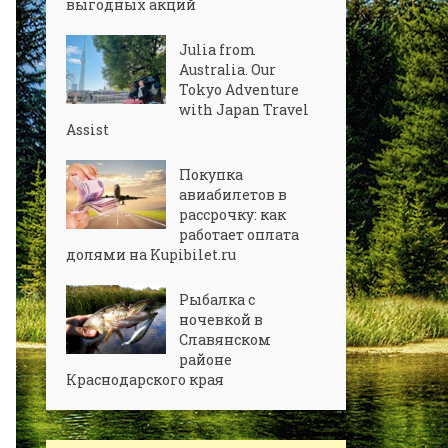
выгодных акций
Julia from
Australia. Our
Tokyo Adventure
with Japan Travel
Assist
Покупка
авиабилетов в
рассрочку: как
работает оплата
долями на Kupibilet.ru
Рыбалка с
ночевкой в
Славянском
районе
Краснодарского края