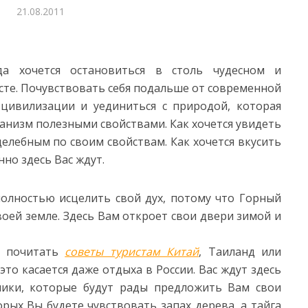
21.08.2011
да хочется остановиться в столь чудесном и
те. Почувствовать себя подальше от современной
 цивилизации и уединиться с природой, которая
ганизм полезными свойствами.
Как хочется увидеть
целебным по своим свойствам. Как хочется вкусить
но здесь Вас ждут.
полностью исцелить свой дух, потому что Горный
воей земле. Здесь Вам откроет свои двери зимой и
те почитать
советы туристам Китай
, Таиланд или
это касается даже отдыха в России. Вас ждут здесь
ики, которые будут рады предложить Вам свои
орых Вы будете чувствовать запах дерева, а тайга