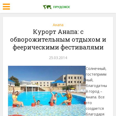
Анапа
Курорт Анапа: с
обворожительным отдыхом и
феерическими фестивалями
25.03.2014
Солнечный,
гостеприим
ный,
благодатны
й город –
Анапа. Все
это
создается
благодаря