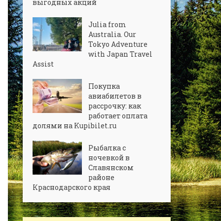
выгодных акций
Julia from
Australia. Our
Tokyo Adventure
with Japan Travel
Assist
Покупка
авиабилетов в
рассрочку: как
работает оплата
долями на Kupibilet.ru
Рыбалка с
ночевкой в
Славянском
районе
Краснодарского края