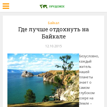
Байкал
Где лучше отдохнуть на
Байкале
12.10.2015
Безусловно,
каждый
житель
нашей
планеты
знает о
самом
глубоком
озере на
Земле –