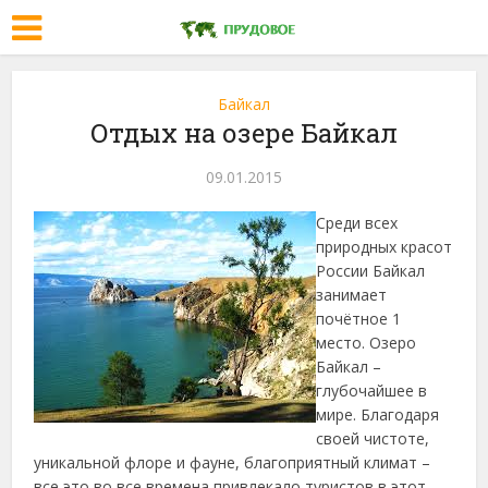
Байкал
Отдых на озере Байкал
09.01.2015
Среди всех
природных красот
России Байкал
занимает
почётное 1
место. Озеро
Байкал –
глубочайшее в
мире. Благодаря
своей чистоте,
уникальной флоре и фауне, благоприятный климат –
все это во все времена привлекало туристов в этот