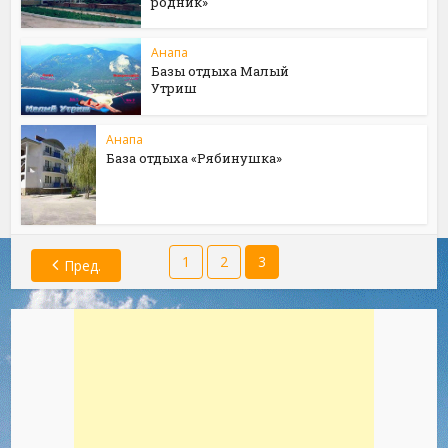
родник»
Анапа
Базы отдыха Малый
Утриш
Анапа
База отдыха «Рябинушка»
1
2
3
Пред.