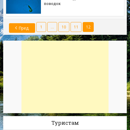
поводок
1
…
10
11
12
Пред.
Туристам