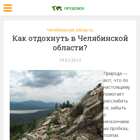
Челябинская область
Как отдохнуть в Челябинской
области?
19.07.2013
Природа —
вот, что по
настоящему
помогает
расслабить
ся, забыть
о
нескончаем
ых пробках,
толпах