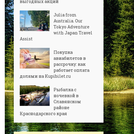
выгодных акций
Julia from
Australia. Our
Tokyo Adventure
with Japan Travel
Assist
Покупка
авиабилетов в
рассрочку: как
работает оплата
долями на Kupibilet.ru
Рыбалка с
ночевкой в
Славянском
районе
Краснодарского края