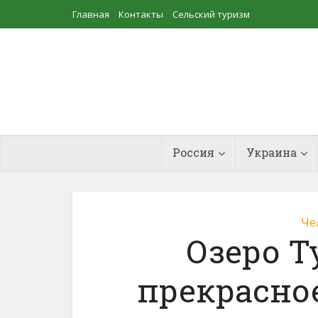
Главная
Контакты
Сельский туризм
Прудовое рыбоводство
Россия
Украина
Че
Озеро Т
прекрасное