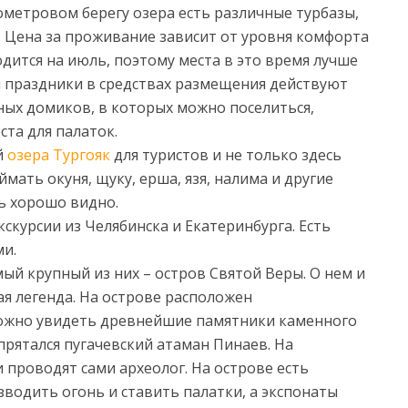
ометровом берегу озера есть различные турбазы,
. Цена за проживание зависит от уровня комфорта
дится на июль, поэтому места в это время лучше
и праздники в средствах размещения действуют
ных домиков, в которых можно поселиться,
ста для палаток.
й
озера Тургояк
для туристов и не только здесь
ймать окуня, щуку, ерша, язя, налима и другие
ь хорошо видно.
скурсии из Челябинска и Екатеринбурга. Есть
ми.
ый крупный из них – остров Святой Веры. О нем и
ая легенда. На острове расположен
можно увидеть древнейшие памятники каменного
 прятался пугачевский атаман Пинаев. На
 проводят сами археолог. На острове есть
зводить огонь и ставить палатки, а экспонаты