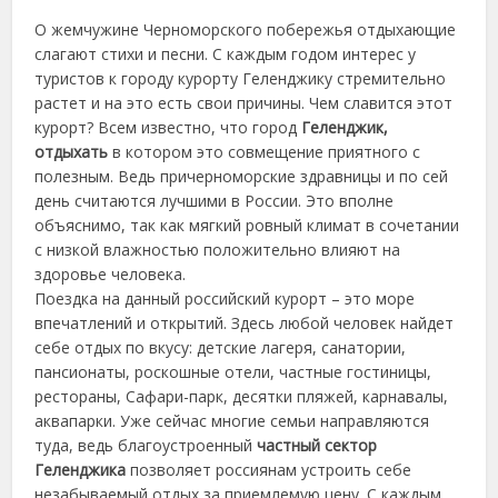
О жемчужине Черноморского побережья отдыхающие
слагают стихи и песни. С каждым годом интерес у
туристов к городу курорту Геленджику стремительно
растет и на это есть свои причины. Чем славится этот
курорт? Всем известно, что город
Геленджик,
отдыхать
в котором это совмещение приятного с
полезным. Ведь причерноморские здравницы и по сей
день считаются лучшими в России. Это вполне
объяснимо, так как мягкий ровный климат в сочетании
с низкой влажностью положительно влияют на
здоровье человека.
Поездка на данный российский курорт – это море
впечатлений и открытий. Здесь любой человек найдет
себе отдых по вкусу: детские лагеря, санатории,
пансионаты, роскошные отели, частные гостиницы,
рестораны, Сафари-парк, десятки пляжей, карнавалы,
аквапарки. Уже сейчас многие семьи направляются
туда, ведь благоустроенный
частный сектор
Геленджика
позволяет россиянам устроить себе
незабываемый отдых за приемлемую цену. С каждым