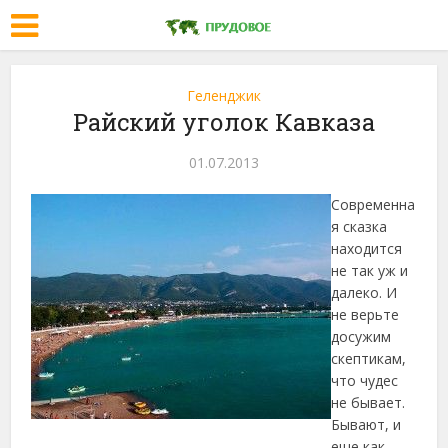
Геленджик
Райский уголок Кавказа
01.07.2013
Современна
я сказка
находится
не так уж и
далеко. И
не верьте
досужим
скептикам,
что чудес
не бывает.
Бывают, и
еще как.